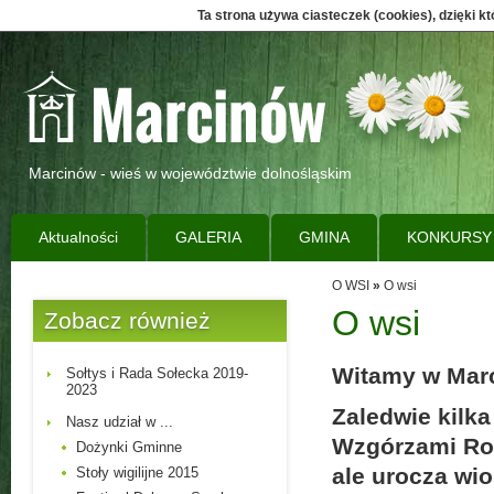
Ta strona używa ciasteczek (cookies), dzięki k
Marcinów - wieś w województwie dolnośląskim
Aktualności
GALERIA
GMINA
KONKURSY
O WSI
»
O wsi
O wsi
Zobacz również
Witamy w Mar
Sołtys i Rada Sołecka 2019-
2023
Zaledwie kilk
Nasz udział w ...
Wzgórzami Rog
Dożynki Gminne
ale urocza wio
Stoły wigilijne 2015