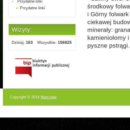
Przydatne linki
środkowy folwa
Przydatne linki
i Górny folwar
ciekawej budow
Wizyty:
minerały: grana
kamieniołomy i
Dzisiaj:
163
Wszystkie:
156825
pyszne pstrągi.
Copyright © 2014
Marcinów