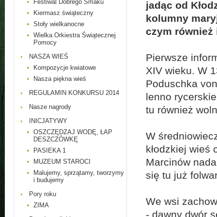
Festiwal Dobrego Smaku
jadąc od Kłod
Kiermasz świąteczny
kolumny maryj
Stoły wielkanocne
czym również 
Wielka Orkiestra Świątecznej
Pomocy
Pierwsze infor
NASZA WIEŚ
Kompozycje kwiatowe
XIV wieku. W 1
Nasza piękna wieś
Poduschka von 
REGULAMIN KONKURSU 2014
lenno rycerski
Nasze nagrody
tu również wol
INICJATYWY
OSZCZĘDZAJ WODĘ, ŁAP
W średniowiec
DESZCZÓWKĘ
kłodzkiej wieś 
PASIEKA 1
Marcinów nadal
MUZEUM STAROCI
Malujemy, sprzątamy, tworzymy
się tu już folwa
i budujemy
Pory roku
We wsi zachowa
ZIMA
- dawny dwór s