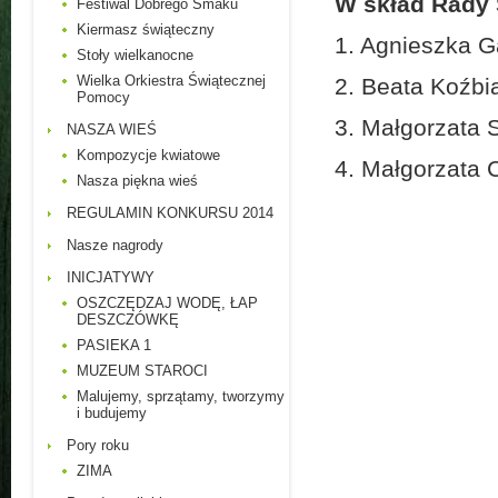
W skład Rady 
Festiwal Dobrego Smaku
Kiermasz świąteczny
1. Agnieszka G
Stoły wielkanocne
Wielka Orkiestra Świątecznej
2. Beata Koźbia
Pomocy
3. Małgorzata 
NASZA WIEŚ
Kompozycje kwiatowe
4. Małgorzata 
Nasza piękna wieś
REGULAMIN KONKURSU 2014
Nasze nagrody
INICJATYWY
OSZCZĘDZAJ WODĘ, ŁAP
DESZCZÓWKĘ
PASIEKA 1
MUZEUM STAROCI
Malujemy, sprzątamy, tworzymy
i budujemy
Pory roku
ZIMA