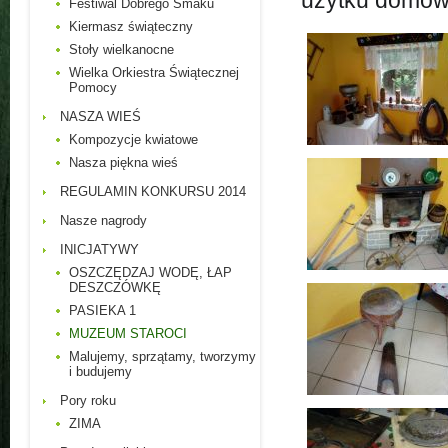
użytku domow
Festiwal Dobrego Smaku
Kiermasz świąteczny
Stoły wielkanocne
Wielka Orkiestra Świątecznej
Pomocy
NASZA WIEŚ
Kompozycje kwiatowe
Nasza piękna wieś
REGULAMIN KONKURSU 2014
Nasze nagrody
INICJATYWY
OSZCZĘDZAJ WODĘ, ŁAP
DESZCZÓWKĘ
PASIEKA 1
MUZEUM STAROCI
Malujemy, sprzątamy, tworzymy
i budujemy
Pory roku
ZIMA