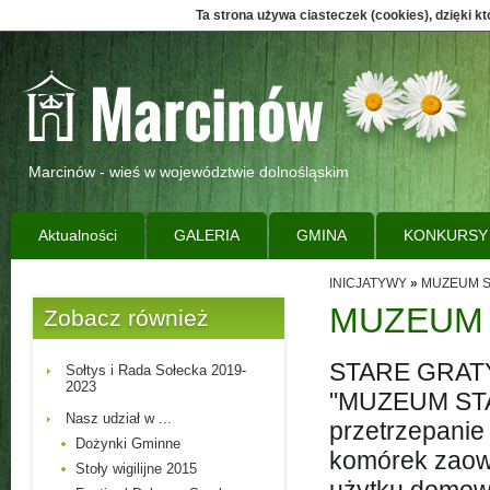
Ta strona używa ciasteczek (cookies), dzięki k
Marcinów - wieś w województwie dolnośląskim
Aktualności
GALERIA
GMINA
KONKURSY
INICJATYWY
»
MUZEUM S
MUZEUM 
Zobacz również
STARE GRATY
Sołtys i Rada Sołecka 2019-
2023
"MUZEUM STAR
Nasz udział w ...
przetrzepanie
Dożynki Gminne
komórek zaowo
Stoły wigilijne 2015