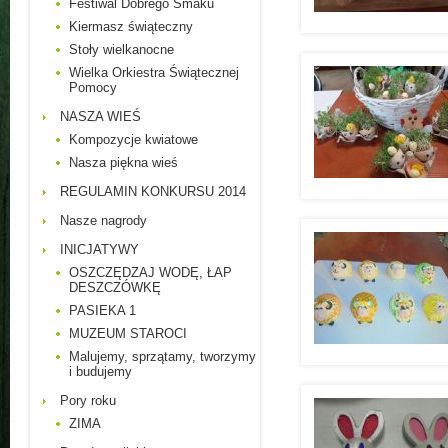
Festiwal Dobrego Smaku
Kiermasz świąteczny
Stoły wielkanocne
Wielka Orkiestra Świątecznej
Pomocy
NASZA WIEŚ
Kompozycje kwiatowe
Nasza piękna wieś
REGULAMIN KONKURSU 2014
Nasze nagrody
INICJATYWY
OSZCZĘDZAJ WODĘ, ŁAP
DESZCZÓWKĘ
PASIEKA 1
MUZEUM STAROCI
Malujemy, sprzątamy, tworzymy
i budujemy
Pory roku
ZIMA