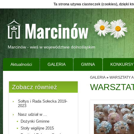
Ta strona używa ciasteczek (cookies), dzięki k
Marcinów - wieś w województwie dolnośląskim
Aktualności
GALERIA
GMINA
KONKURSY
GALERIA
»
WARSZTATY 
WARSZTA
Zobacz również
Sołtys i Rada Sołecka 2019-
2023
Nasz udział w ...
Dożynki Gminne
Stoły wigilijne 2015