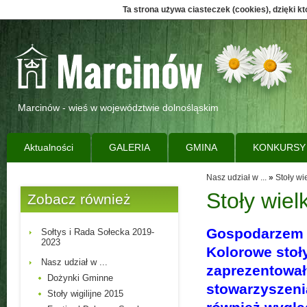
Ta strona używa ciasteczek (cookies), dzięki k
Marcinów - wieś w województwie dolnośląskim
Aktualności
GALERIA
GMINA
KONKURSY
Nasz udział w ...
»
Stoły w
Stoły wie
Zobacz również
Gospodarzem t
Sołtys i Rada Sołecka 2019-
2023
Kolorowe stoł
Nasz udział w ...
zaprezentował
Dożynki Gminne
stowarzyszeni
Stoły wigilijne 2015