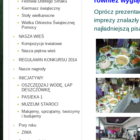
również wyglą
Festiwal Dobrego Smaku
Kiermasz świąteczny
Oprócz prezentac
Stoły wielkanocne
imprezy znalazły
Wielka Orkiestra Świątecznej
Pomocy
najładniejszą pi
NASZA WIEŚ
Kompozycje kwiatowe
Nasza piękna wieś
REGULAMIN KONKURSU 2014
Nasze nagrody
INICJATYWY
OSZCZĘDZAJ WODĘ, ŁAP
DESZCZÓWKĘ
PASIEKA 1
MUZEUM STAROCI
Malujemy, sprzątamy, tworzymy
i budujemy
Pory roku
ZIMA