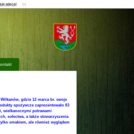
się więcej
[x]
ontakt
Wilkanów, gdzie 12 marca br. swoje
produkty spożywcze zaprezentowało 83
i, wielkanocnymi potrawami
h, sołectwa, a także stowarzyszenia
 tylko smakiem, ale również wyglądem