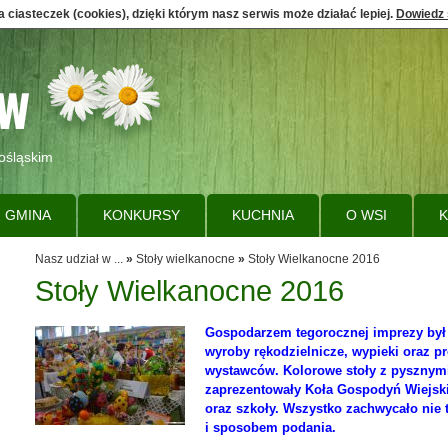
 ciasteczek (cookies), dzięki którym nasz serwis może działać lepiej.
Dowiedz 
ośląskim
GMINA
KONKURSY
KUCHNIA
O WSI
K
Nasz udział w ...
»
Stoły wielkanocne
»
Stoły Wielkanocne 2016
Stoły Wielkanocne 2016
Gospodarzem tegorocznej imprezy był 
wyroby rękodzielnicze, wypieki oraz 
wystawców. Kolorowe stoły z pysznym
zaprezentowały Koła Gospodyń Wiejskic
oraz szkoły. Wszystko zachwycało nie
i sposobem podania.