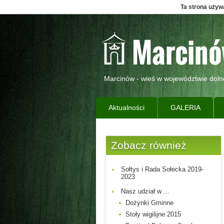
Ta strona używa
Marcinów - wieś w województwie doln
Aktualności
GALERIA
Zobacz również
Sołtys i Rada Sołecka 2019-
2023
Nasz udział w ...
Dożynki Gminne
Stoły wigilijne 2015