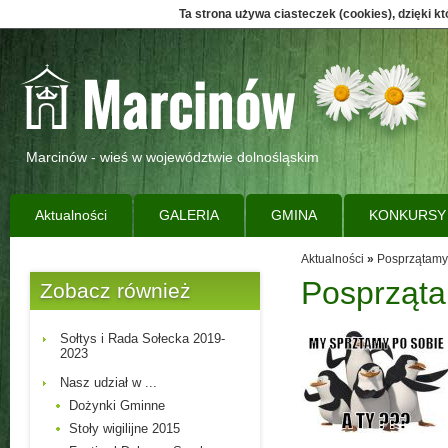
Ta strona używa ciasteczek (cookies), dzięki k
Marcinów - wieś w województwie dolnośląskim
Aktualności
GALERIA
GMINA
KONKURSY
Aktualności
»
Posprzątamy, 
Posprzątam
Zobacz również
Sołtys i Rada Sołecka 2019-
2023
Nasz udział w ...
Dożynki Gminne
Stoły wigilijne 2015