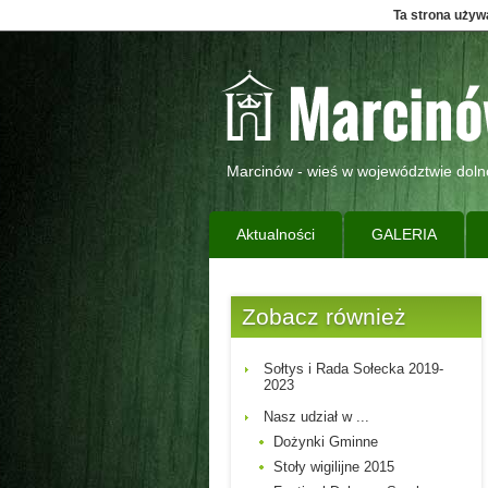
Ta strona używa
Marcinów - wieś w województwie doln
Aktualności
GALERIA
Zobacz również
Sołtys i Rada Sołecka 2019-
2023
Nasz udział w ...
Dożynki Gminne
Stoły wigilijne 2015