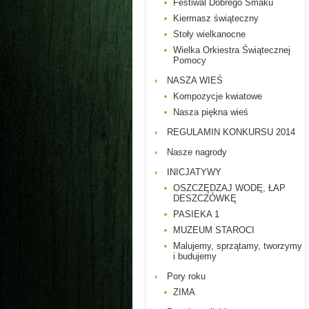
Festiwal Dobrego Smaku
Kiermasz świąteczny
Stoły wielkanocne
Wielka Orkiestra Świątecznej
Pomocy
NASZA WIEŚ
Kompozycje kwiatowe
Nasza piękna wieś
REGULAMIN KONKURSU 2014
Nasze nagrody
INICJATYWY
OSZCZĘDZAJ WODĘ, ŁAP
DESZCZÓWKĘ
PASIEKA 1
MUZEUM STAROCI
Malujemy, sprzątamy, tworzymy
i budujemy
Pory roku
ZIMA