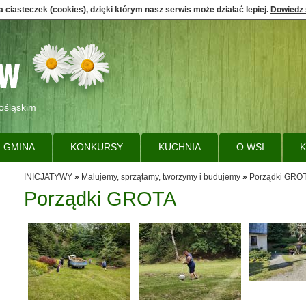
 ciasteczek (cookies), dzięki którym nasz serwis może działać lepiej.
Dowiedz 
ośląskim
GMINA
KONKURSY
KUCHNIA
O WSI
K
INICJATYWY
»
Malujemy, sprzątamy, tworzymy i budujemy
»
Porządki GRO
Porządki GROTA