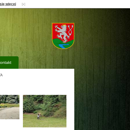
się więcej
[x]
ontakt
TA