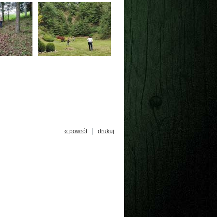
« powrót
drukuj