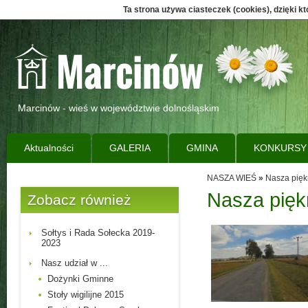
Ta strona używa ciasteczek (cookies), dzięki k
Marcinów - wieś w województwie dolnośląskim
Aktualności
GALERIA
GMINA
KONKURSY
NASZA WIEŚ
»
Nasza pięk
Nasza pięk
Zobacz również
Sołtys i Rada Sołecka 2019-
2023
Nasz udział w ...
Dożynki Gminne
Stoły wigilijne 2015