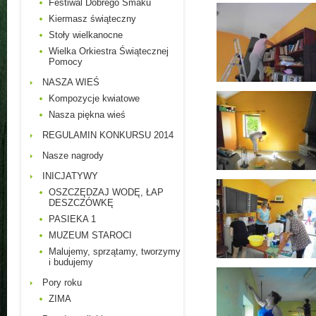
Festiwal Dobrego Smaku
Kiermasz świąteczny
Stoły wielkanocne
Wielka Orkiestra Świątecznej
Pomocy
NASZA WIEŚ
Kompozycje kwiatowe
Nasza piękna wieś
REGULAMIN KONKURSU 2014
Nasze nagrody
INICJATYWY
OSZCZĘDZAJ WODĘ, ŁAP
DESZCZÓWKĘ
PASIEKA 1
MUZEUM STAROCI
Malujemy, sprzątamy, tworzymy
i budujemy
Pory roku
ZIMA