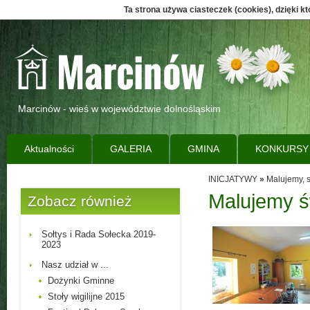
Ta strona używa ciasteczek (cookies), dzięki k
Marcinów - wieś w województwie dolnośląskim
Aktualności
GALERIA
GMINA
KONKURSY
INICJATYWY
»
Malujemy, 
Malujemy św
Zobacz również
Sołtys i Rada Sołecka 2019-
2023
Nasz udział w ...
Dożynki Gminne
Stoły wigilijne 2015