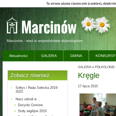
Ta strona używa ciasteczek (cookies), dzięki k
Marcinów - wieś w województwie dolnośląskim
Aktualności
GALERIA
GMINA
KONKURSY
GALERIA
»
PÓŁKOLONIE
Kręgle
Zobacz również
17 lipca 2015
Sołtys i Rada Sołecka 2019-
2023
Nasz udział w ...
Dożynki Gminne
Stoły wigilijne 2015