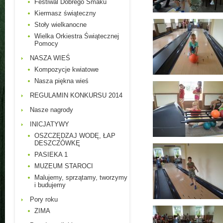
Festiwal Dobrego Smaku
Kiermasz świąteczny
Stoły wielkanocne
Wielka Orkiestra Świątecznej
Pomocy
NASZA WIEŚ
Kompozycje kwiatowe
Nasza piękna wieś
REGULAMIN KONKURSU 2014
Nasze nagrody
INICJATYWY
OSZCZĘDZAJ WODĘ, ŁAP
DESZCZÓWKĘ
PASIEKA 1
MUZEUM STAROCI
Malujemy, sprzątamy, tworzymy
i budujemy
Pory roku
ZIMA