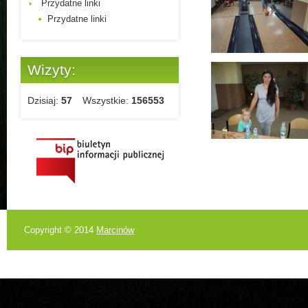
Przydatne linki
Przydatne linki
Wizyty:
Dzisiaj:
57
Wszystkie:
156553
Copyright © 2014
Marcinów