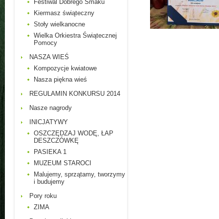
Festiwal Dobrego Smaku
Kiermasz świąteczny
Stoły wielkanocne
Wielka Orkiestra Świątecznej
Pomocy
NASZA WIEŚ
Kompozycje kwiatowe
Nasza piękna wieś
REGULAMIN KONKURSU 2014
Nasze nagrody
INICJATYWY
OSZCZĘDZAJ WODĘ, ŁAP
DESZCZÓWKĘ
PASIEKA 1
MUZEUM STAROCI
Malujemy, sprzątamy, tworzymy
i budujemy
Pory roku
ZIMA