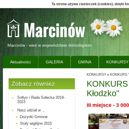
Ta strona używa ciasteczek (cookies), dzięki k
Marcinów - wieś w województwie dolnośląskim
Aktualności
GALERIA
GMINA
KONKURSY
KONKURSY
»
KONKURS "P
KONKURS "
Zobacz również
Kłodzko"
Sołtys i Rada Sołecka 2019-
2023
III miejsce - 3 000
Nasz udział w ...
Dożynki Gminne
Stoły wigilijne 2015