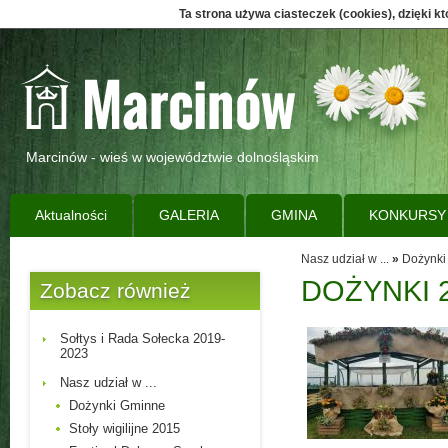
Ta strona używa ciasteczek (cookies), dzięki k
Marcinów - wieś w województwie dolnośląskim
Aktualności
GALERIA
GMINA
KONKURSY
Nasz udział w ...
»
Dożynki
DOŻYNKI 
Zobacz również
Sołtys i Rada Sołecka 2019-
2023
Nasz udział w ...
Dożynki Gminne
Stoły wigilijne 2015