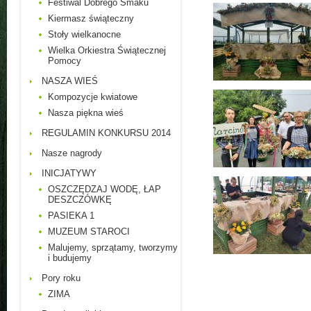
Festiwal Dobrego Smaku
Kiermasz świąteczny
Stoły wielkanocne
Wielka Orkiestra Świątecznej
Pomocy
NASZA WIEŚ
Kompozycje kwiatowe
Nasza piękna wieś
REGULAMIN KONKURSU 2014
Nasze nagrody
INICJATYWY
OSZCZĘDZAJ WODĘ, ŁAP
DESZCZÓWKĘ
PASIEKA 1
MUZEUM STAROCI
Malujemy, sprzątamy, tworzymy
i budujemy
Pory roku
ZIMA