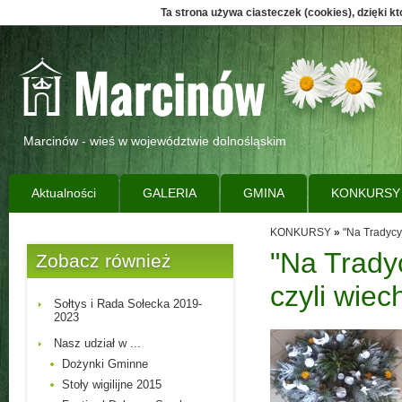
Ta strona używa ciasteczek (cookies), dzięki k
Marcinów - wieś w województwie dolnośląskim
Aktualności
GALERIA
GMINA
KONKURSY
KONKURSY
»
"Na Tradycy
"Na Trad
Zobacz również
czyli wiec
Sołtys i Rada Sołecka 2019-
2023
Nasz udział w ...
Dożynki Gminne
Stoły wigilijne 2015