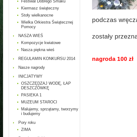
Festiwal Dobrego Smaku
Kiermasz świąteczny
Stoły wielkanocne
podczas wręcz
Wielka Orkiestra Świątecznej
Pomocy
Na konku
zostały przezn
NASZA WIEŚ
Kompozycje kwiatowe
Nasza piękna wieś
nagroda 100 zł
REGULAMIN KONKURSU 2014
Nasze nagrody
INICJATYWY
OSZCZĘDZAJ WODĘ, ŁAP
DESZCZÓWKĘ
PASIEKA 1
MUZEUM STAROCI
Malujemy, sprzątamy, tworzymy
i budujemy
Pory roku
ZIMA